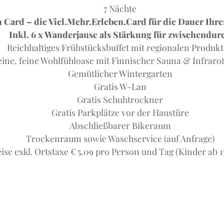
7 Nächte
h Card – die Viel.Mehr.Erleben.Card für die Dauer Ihre
Inkl. 6 x Wanderjause als Stärkung für zwischendur
Reichhaltiges Frühstücksbuffet mit regionalen Produk
eine, feine Wohlfühloase mit Finnischer Sauna & Infraro
Gemütlicher Wintergarten
Gratis W-Lan
Gratis Schuhtrockner
Gratis Parkplätze vor der Haustüre
Abschließbarer Bikeraum
Trockenraum sowie Waschservice (auf Anfrage)
ise exkl. Ortstaxe € 5,09 pro Person und Tag (Kinder ab 1