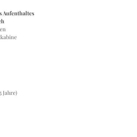
s Aufenthaltes
ch
ten
tkabine
5 Jahre)