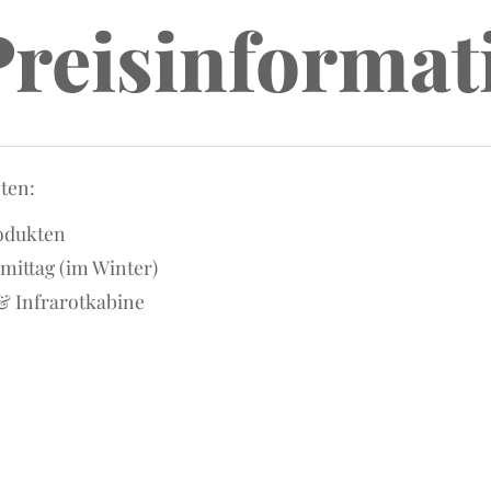
Preisinformat
oten:
rodukten
mittag (im Winter)
 & Infrarotkabine