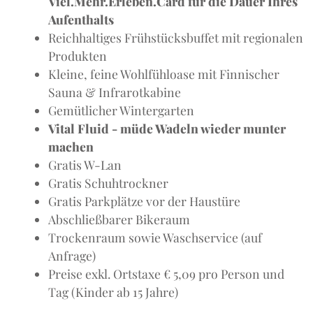
Viel.Mehr.Erleben.Card für die Dauer Ihres
Aufenthalts
Reichhaltiges Frühstücksbuffet mit regionalen
Produkten
Kleine, feine Wohlfühloase mit Finnischer
Sauna & Infrarotkabine
Gemütlicher Wintergarten
Vital Fluid - müde Wadeln wieder munter
machen
Gratis W-Lan
Gratis Schuhtrockner
Gratis Parkplätze vor der Haustüre
Abschließbarer Bikeraum
Trockenraum sowie Waschservice (auf
Anfrage)
Preise exkl. Ortstaxe € 5,09 pro Person und
Tag (Kinder ab 15 Jahre)