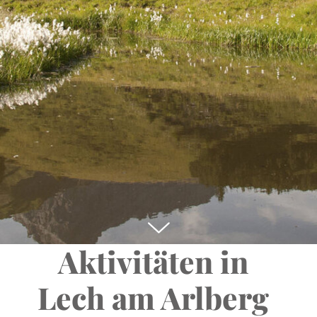
Gehen Sie klettern, golfen, fischen oder laufen
am Arlberg
Sportliche
Outdoor-
Aktivitäten in
Lech am Arlberg